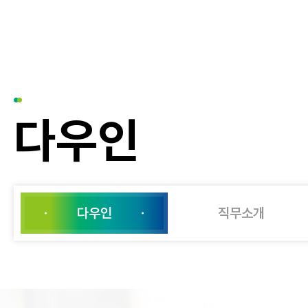
다우인
다우인
직무소개