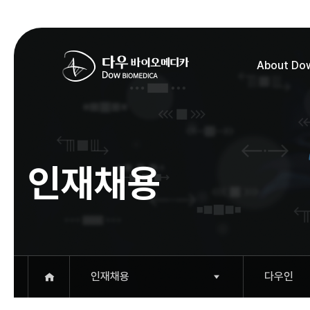
About Do
인재채용
인재채용
다우인